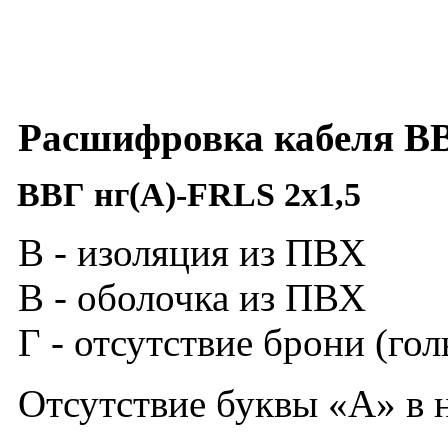
Расшифровка кабеля
ВВ
ВВГ нг(А)-
FRLS
2х1,5
В - изоляция из ПВХ
В - оболочка из ПВХ
Г - отсутствие брони (го
Отсутствие буквы «А» в 