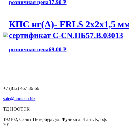
розничная цена
37.90 Р
КПС нг(А)- FRLS 2x2x1,5 м
сертификат C-CN.ПБ57.В.03013
розничная цена
69.00 Р
+7 (812) 467-36-66
sale@nootech.biz
ТД
НООТЭК
192102
,
Санкт-Петербург
,
ул. Фучика д. 4 лит. К
,
оф.
701