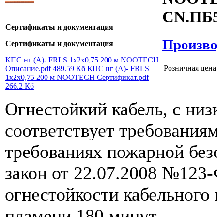
CN.ПБ5
Сертификаты и документация
Произв
Сертификаты и документация
КПС нг (А)- FRLS 1x2x0,75 200 м NOOTECH
Розничная цена
Описание.pdf
489.59 Кб
КПС нг (А)- FRLS
1x2x0,75 200 м NOOTECH Сертификат.pdf
266.2 Кб
Огнестойкий кабель, с ни
соответствует требованиям
требованиях пожарной бе
закон от 22.07.2008 №123
огнестойкости кабельного 
пламени 180 минут.