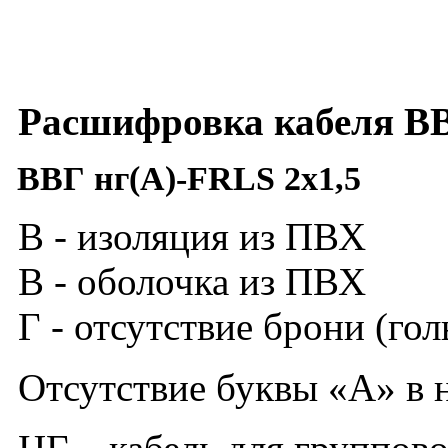
Расшифровка кабеля
ВВ
ВВГ нг(А)-
FRLS
2х1,5
В - изоляция из ПВХ
В - оболочка из ПВХ
Г - отсутствие брони (го
Отсутствие буквы «А» в 