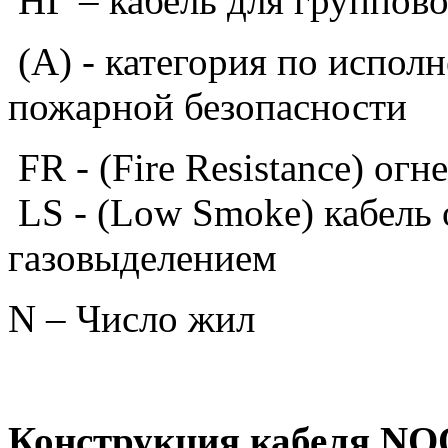
НГ – кабель для группов
(А) - категория по испол
пожарной безопасности
FR - (Fire Resistance) ог
LS - (Low Smoke) кабель
газовыделением
N – Число жил
S – сечени
Конструкция
кабеля
NO