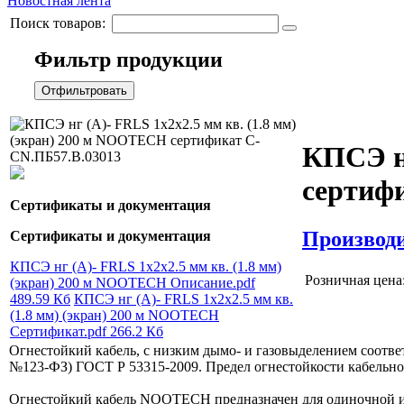
Новостная лента
Поиск товаров:
Фильтр продукции
Отфильтровать
КПСЭ нг
сертиф
Сертификаты и документация
Производ
Сертификаты и документация
КПСЭ нг (А)- FRLS 1x2x2.5 мм кв. (1.8 мм)
Розничная цена
(экран) 200 м NOOTECH Описание.pdf
489.59 Кб
КПСЭ нг (А)- FRLS 1x2x2.5 мм кв.
(1.8 мм) (экран) 200 м NOOTECH
Сертификат.pdf
266.2 Кб
Огнестойкий кабель, с низким дымо- и газовыделением соотве
№123-ФЗ) ГОСТ Р 53315-2009. Предел огнестойкости кабельног
Огнестойкий кабель NOOTECH предназначен для одиночной и 