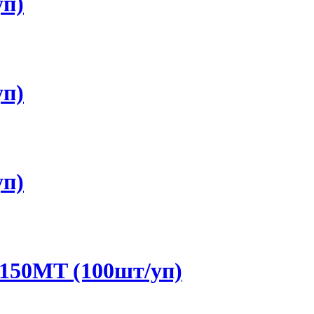
уп)
уп)
уп)
150MT (100шт/уп)