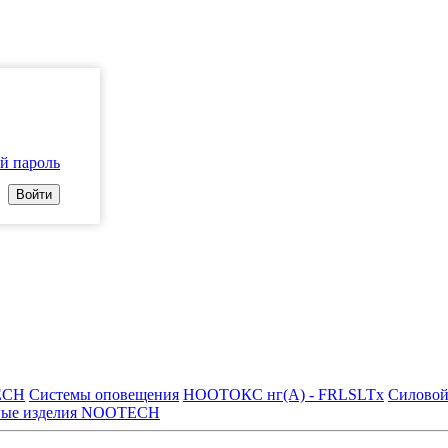
й пароль
ECH
Системы оповещения
НООТОКС нг(А) - FRLSLTx
Силово
чные изделия NOOTECH