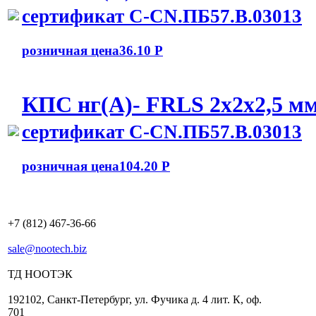
сертификат C-CN.ПБ57.В.03013
розничная цена
36.10 Р
КПС нг(А)- FRLS 2x2x2,5 м
сертификат C-CN.ПБ57.В.03013
розничная цена
104.20 Р
+7 (812) 467-36-66
sale@nootech.biz
ТД
НООТЭК
192102
,
Санкт-Петербург
,
ул. Фучика д. 4 лит. К
,
оф.
701